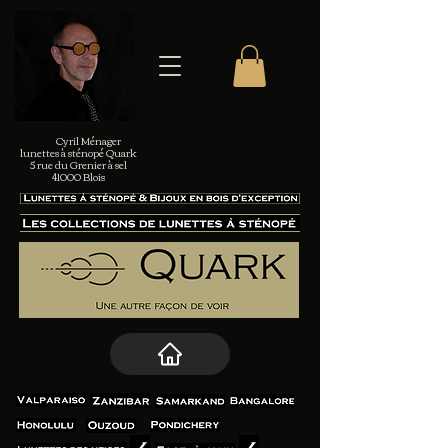
Cyril Ménager
lunettes à sténopé Quark
5 rue du Grenier à sel
41000 Blois