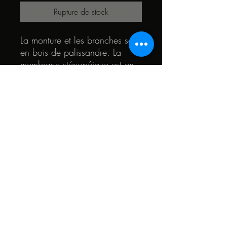
Rupture de stock
La monture et les branches sont
en bois de palissandre. La
membrane sténopéique est en
bois de tulipier teinté dans la
masse(vert). Le coeur des
lunettes est en noyer et en teck.
© 2022 par Quark. Créé avec Wix.com