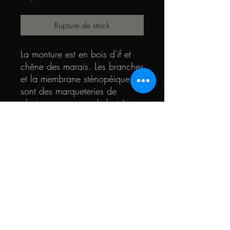
Rupture de stock
La monture est en bois d'if et
chêne des marais. Les branches
et la membrane sténopéique
sont des marqueteries de
plusieurs essences de bois(
tulipier, ébène de macassar,
palissandre, hêtre...). Le coeur
des lunettes est noyer et en
teck.
© 2022 par Quark. Créé avec Wix.com