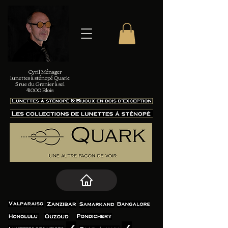
Cyril Ménager
lunettes à sténopé Quark
5 rue du Grenier à sel
41000 Blois