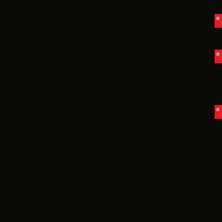
*
*
*