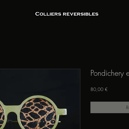
Pondichery e
Prix
80,00 €
R