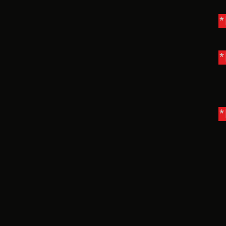
*
*
*