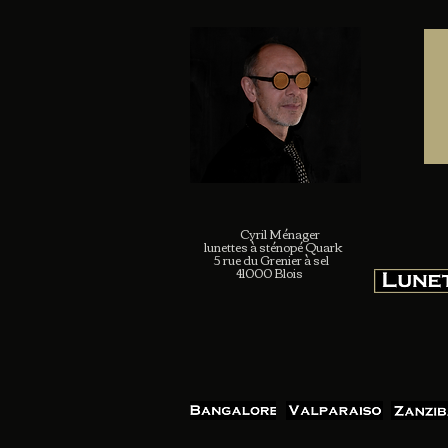
Cyril Ménager
lunettes à sténopé Quark
5 rue du Grenier à sel
41000 Blois