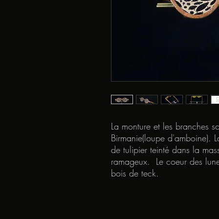
La monture et les branches s
Birmanie(loupe d'amboine). 
de tulipier teinté dans la mass
ramageux. Le coeur des lunet
bois de teck.