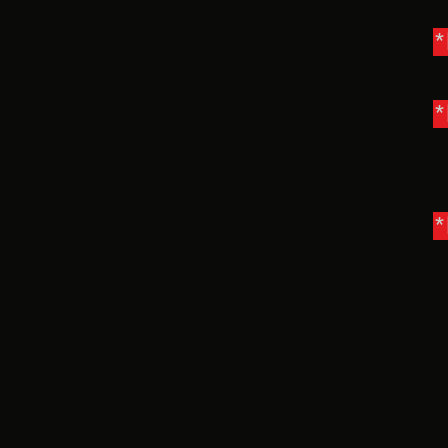
*
*
*