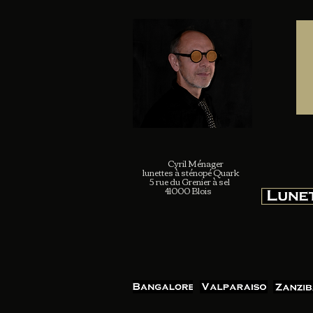
Cyril Ménager
lunettes à sténopé Quark
5 rue du Grenier à sel
41000 Blois