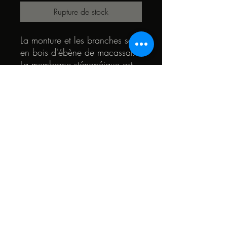
Rupture de stock
La monture et les branches sont
en bois d'ébène de macassar.
La membrane sténopéique est
en loupe de madrona "gold".
Le coeur des lunettes est en
bois de teck et en noyer.
© 2022 par Quark. Créé avec Wix.com