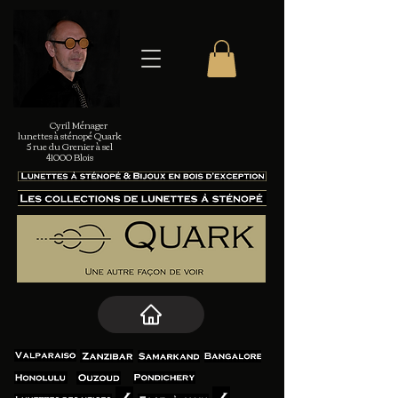
Cyril Ménager
lunettes à sténopé Quark
5 rue du Grenier à sel
41000 Blois