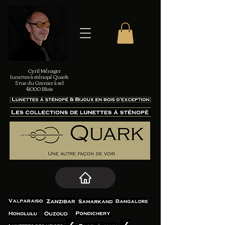
Cyril Ménager
lunettes à sténopé Quark
5 rue du Grenier à sel
41000 Blois