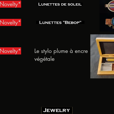
Novelty*
Novelty*
Novelty*
Le stylo plume à encre
végétale