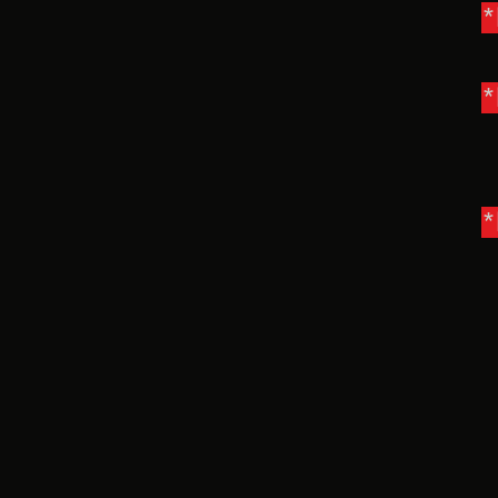
*
*
*