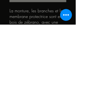
La monture, les branches et la
membrane protectrice sont en
bois de zébrano, avec une
touche de bois de palmier. Le
coeur des lunettes est en bois
d'acajou et de teck.
© 2022 by Quark. Created with Wix.com