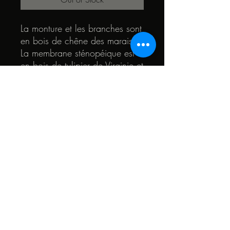
La monture et les branches sont
en bois de chêne des marais.
La membrane sténopéique est
en bois de tulipier de Virginie et
en bois de sipo chenillé. Le
coeur des lunettes est en bois
de chêne et de teck.
© 2022 by Quark. Created with Wix.com