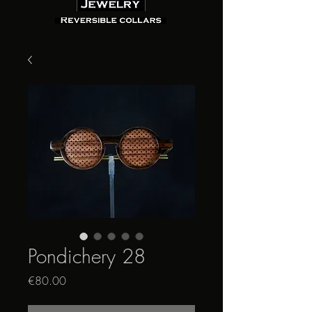
Pondichery 28
Price
€80.00