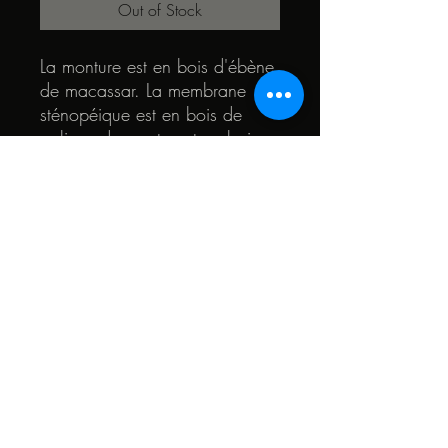
Out of Stock
La monture est en bois d'ébène
de macassar. La membrane
sténopéique est en bois de
palissandre santos et en bois
de chêne des marais. Le coeur
des lunettes et en bois de
chêne et de teck.
© 2022 by Quark. Created with Wix.com