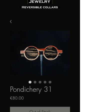
Pondichery 31
Price
€80.00
Out of Stock