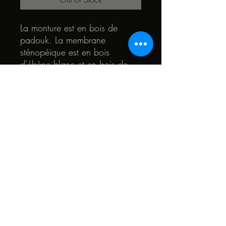
La monture est en bois de
padouk. La membrane
sténopéique est en bois
d'ébène blanc et en bois de
chêne des marais. Le coeur des
lunettes est en bois de chêne et
de teck.
© 2022 by Quark. Created with Wix.com