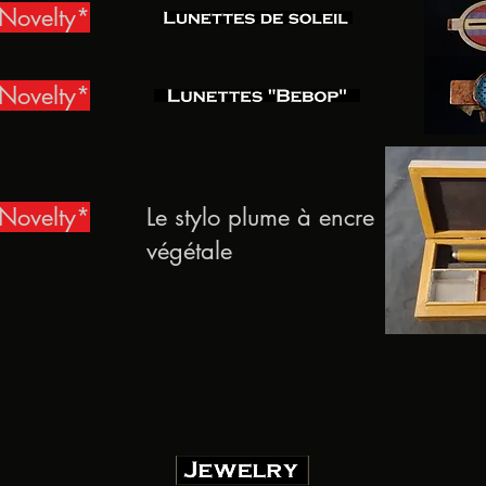
Novelty*
Novelty*
Novelty*
Le stylo plume à encre
végétale