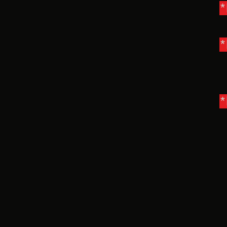
*
*
*