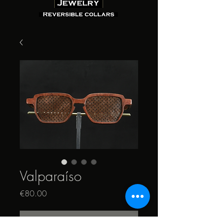
Valparaíso
Price
€80.00
Out of Stock