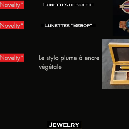
Novelty*
Novelty*
Novelty*
Le stylo plume à encre
végétale