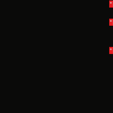
*
*
*