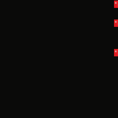
*
*
*