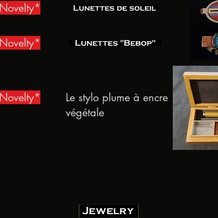
Novelty*
Novelty*
Novelty*
Le stylo plume à encre
végétale